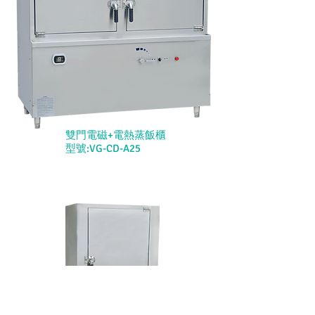
雙門電磁+電熱蒸飯櫃
型號:VG-CD-A25