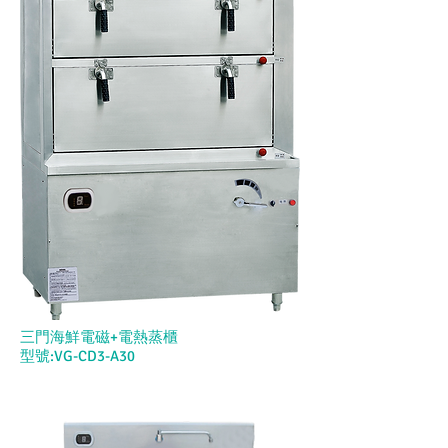
三門海鮮電磁+電熱蒸櫃
型號:VG-CD3-A30