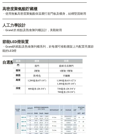
高密度聚氨酯貯藏櫃
・使用無氟高密度聚氨酯保温層打造門板及櫃身，結構堅固耐用
人工力學設計
・Grand 的 糕點及熟食陳列櫃設計，美觀耐用
節能LED燈裝置
・Grand的糕點及熟食陳列櫃系列，於每層可移動層架上均配置亮麗節
能的LED燈
自選配備迎合需要