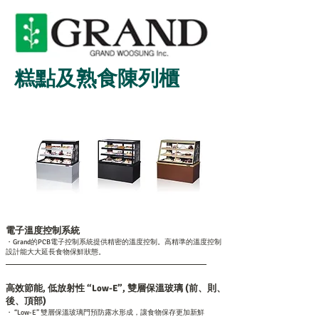
糕點及熟食陳列櫃
電子溫度控制系統
・Grand的PCB電子控制系統提供精密的溫度控制。高精準的溫度控制
設計能大大延長食物保鮮狀態。
高效節能, 低放射性 “Low-E”, 雙層保溫玻璃 (前、則、
後、頂部)
・ “Low-E” 雙層保溫玻璃門預防露水形成，讓食物保存更加新鮮