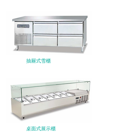
抽屜式雪櫃
桌面式展示櫃