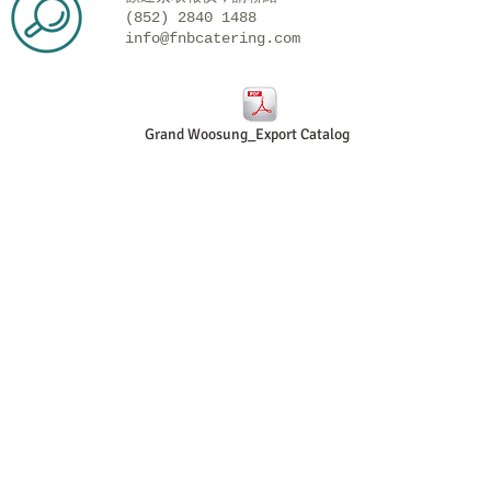
(852) 2840 1488
info@fnbcatering.com
Grand Woosung_Export Catalog.pdf
聯絡我們
電話:
(852) 2840 1488
傳真:
(852) 2126 0223
電郵地址:
info@fnbcatering.com
地址:
新界葵涌圳邊街1號
南華工業大廈21樓5室
星期一至五 9am-6pm；
星期六 9am-1pm
（星期日及公眾假期休息）
Contact Us
Tel:
(852) 2840 1488
Fax:
(852) 2126 0223
Email:
info@fnbcatering.com