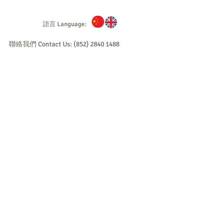
語言 Language:
聯絡我們 Contact Us: (852) 2840 1488
爐
不銹鋼具
顧問及工程
成功個案
English
Stove
Consultancy/
Case Reference
About F&B
Contact
d / Steam)
Licensing