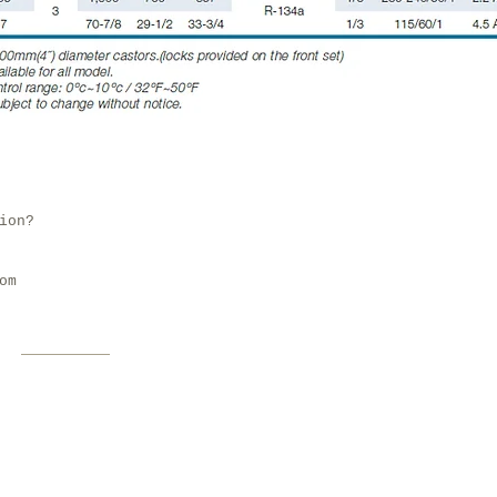
ion?
om
Contact Us
Tel: (852) 2840 1488
Fax: (852) 2126 0223
Email:
info@fnbcatering.com
m
Address:
Unit 5, 21/F, South China Ind. Bldg.
,
1 Chun Pin Street,
Kwai Chung, N.T.