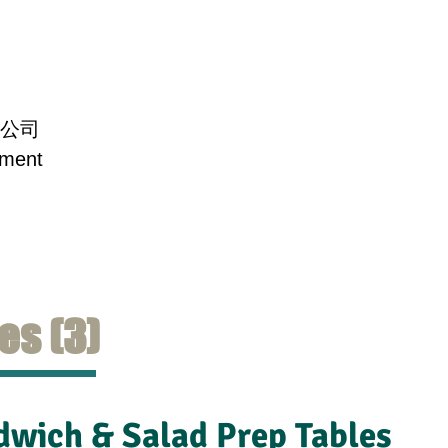
公司
主頁
洗碗機/蒸烤爐
冷凍系列
製冰機
電磁
pment
Freezer/
Dish Washer/
Home
Display Case/
Oven
(Frie
Salad Table
es (3)
dwich & Salad Prep Tables